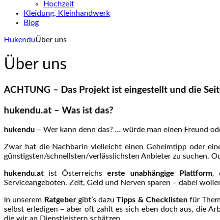
Hochzeit
Kleidung, Kleinhandwerk
Blog
Hukendu
Über uns
Über uns
ACHTUNG – Das Projekt ist eingestellt und die Seite
hukendu.at – Was ist das?
hukendu
– Wer kann denn das? … würde man einen Freund oder 
Zwar hat die Nachbarin vielleicht einen Geheimtipp oder ein
günstigsten/schnellsten/verlässlichsten Anbieter zu suchen. Od
hukendu.at
ist Österreichs
erste unabhängige Plattform
,
Serviceangeboten. Zeit, Geld und Nerven sparen – dabei wolle
In unserem
Ratgeber
gibt’s dazu
Tipps & Checklisten
für Them
selbst erledigen – aber oft zahlt es sich eben doch aus, die Ar
die wir an Dienstleistern schätzen.