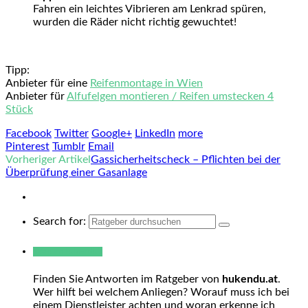
Fahren ein leichtes Vibrieren am Lenkrad spüren,
wurden die Räder nicht richtig gewuchtet!
Tipp:
Anbieter für eine
Reifenmontage in Wien
Anbieter für
Alfufelgen montieren / Reifen umstecken 4
Stück
Facebook
Twitter
Google+
LinkedIn
more
Pinterest
Tumblr
Email
Vorheriger Artikel
Gassicherheitscheck – Pflichten bei der
Überprüfung einer Gasanlage
Search for:
Warum hukendu?
Finden Sie Antworten im Ratgeber von
hukendu.at
.
Wer hilft bei welchem Anliegen? Worauf muss ich bei
einem Dienstleister achten und woran erkenne ich