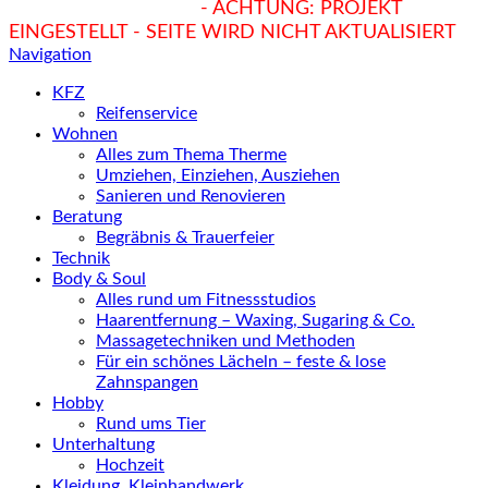
hukendu.at/Ratgeber
- ACHTUNG: PROJEKT
EINGESTELLT - SEITE WIRD NICHT AKTUALISIERT
Navigation
KFZ
Reifenservice
Wohnen
Alles zum Thema Therme
Umziehen, Einziehen, Ausziehen
Sanieren und Renovieren
Beratung
Begräbnis & Trauerfeier
Technik
Body & Soul
Alles rund um Fitnessstudios
Haarentfernung – Waxing, Sugaring & Co.
Massagetechniken und Methoden
Für ein schönes Lächeln – feste & lose
Zahnspangen
Hobby
Rund ums Tier
Unterhaltung
Hochzeit
Kleidung, Kleinhandwerk