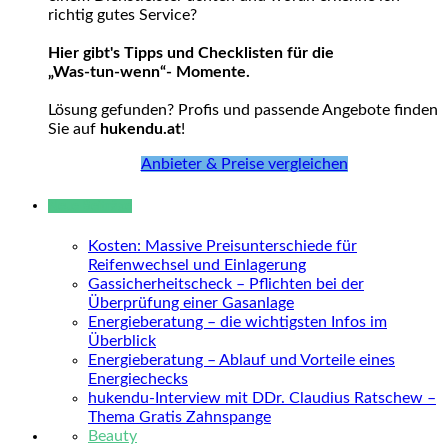
richtig gutes Service?
Hier gibt's Tipps und Checklisten für die
„Was-tun-wenn“- Momente.
Lösung gefunden? Profis und passende Angebote finden
Sie auf
hukendu.at
!
Anbieter & Preise vergleichen
Neue Beiträge
Kosten: Massive Preisunterschiede für
Reifenwechsel und Einlagerung
Gassicherheitscheck – Pflichten bei der
Überprüfung einer Gasanlage
Energieberatung – die wichtigsten Infos im
Überblick
Energieberatung – Ablauf und Vorteile eines
Energiechecks
hukendu-Interview mit DDr. Claudius Ratschew –
Thema Gratis Zahnspange
Beauty