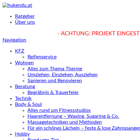
Ratgeber
Über uns
hukendu.at/Ratgeber
- ACHTUNG: PROJEKT EINGESTE
Navigation
KFZ
Reifenservice
Wohnen
Alles zum Thema Therme
Umziehen, Einziehen, Ausziehen
Sanieren und Renovieren
Beratung
Begräbnis & Trauerfeier
Technik
Body & Soul
Alles rund um Fitnessstudios
Haarentfernung – Waxing, Sugaring & Co.
Massagetechniken und Methoden
Für ein schönes Lächeln – feste & lose Zahnspange
Hobby