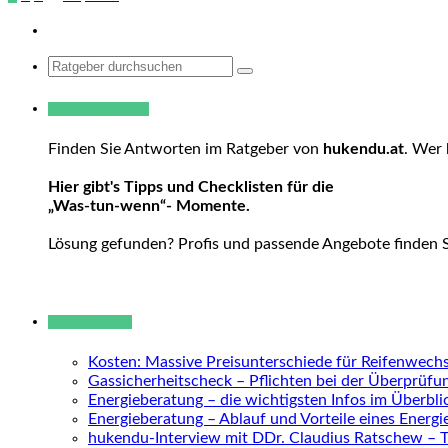
Search
for:
Warum hukendu?
Finden Sie Antworten im Ratgeber von
hukendu.at
. Wer 
Hier gibt's Tipps und Checklisten für die
„Was-tun-wenn“- Momente.
Lösung gefunden? Profis und passende Angebote finden 
Neue Beiträge
Kosten: Massive Preisunterschiede für Reifenwechs
Gassicherheitscheck – Pflichten bei der Überprüfu
Energieberatung – die wichtigsten Infos im Überbli
Energieberatung – Ablauf und Vorteile eines Energ
hukendu-Interview mit DDr. Claudius Ratschew – 