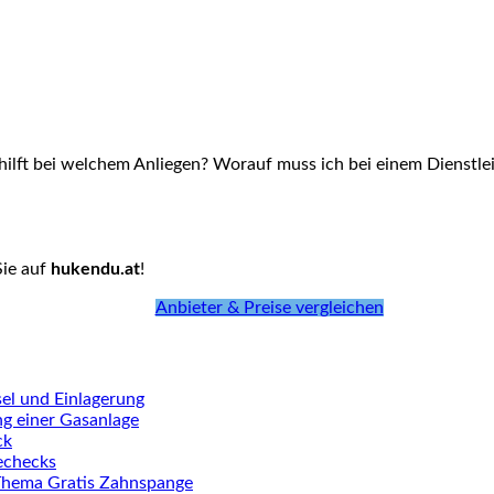
hilft bei welchem Anliegen? Worauf muss ich bei einem Dienstlei
Sie auf
hukendu.at
!
Anbieter & Preise vergleichen
el und Einlagerung
ng einer Gasanlage
ck
iechecks
Thema Gratis Zahnspange