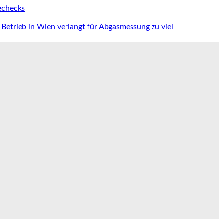
iechecks
Betrieb in Wien verlangt für Abgasmessung zu viel