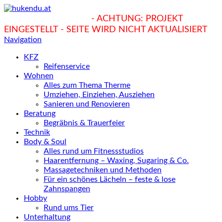
hukendu.at/Ratgeber
- ACHTUNG: PROJEKT
EINGESTELLT - SEITE WIRD NICHT AKTUALISIERT
Navigation
KFZ
Reifenservice
Wohnen
Alles zum Thema Therme
Umziehen, Einziehen, Ausziehen
Sanieren und Renovieren
Beratung
Begräbnis & Trauerfeier
Technik
Body & Soul
Alles rund um Fitnessstudios
Haarentfernung – Waxing, Sugaring & Co.
Massagetechniken und Methoden
Für ein schönes Lächeln – feste & lose
Zahnspangen
Hobby
Rund ums Tier
Unterhaltung