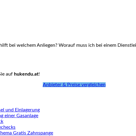
hilft bei welchem Anliegen? Worauf muss ich bei einem Dienstlei
Sie auf
hukendu.at
!
Anbieter & Preise vergleichen
el und Einlagerung
ng einer Gasanlage
ck
iechecks
Thema Gratis Zahnspange