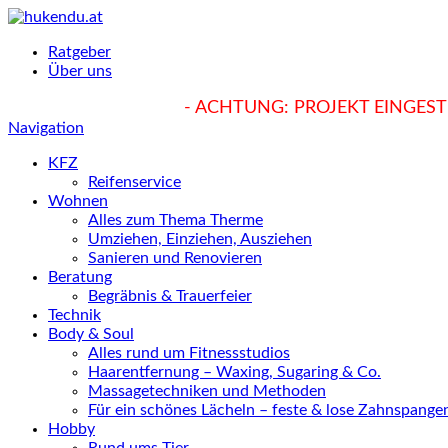
Ratgeber
Über uns
hukendu.at/Ratgeber
- ACHTUNG: PROJEKT EINGESTE
Navigation
KFZ
Reifenservice
Wohnen
Alles zum Thema Therme
Umziehen, Einziehen, Ausziehen
Sanieren und Renovieren
Beratung
Begräbnis & Trauerfeier
Technik
Body & Soul
Alles rund um Fitnessstudios
Haarentfernung – Waxing, Sugaring & Co.
Massagetechniken und Methoden
Für ein schönes Lächeln – feste & lose Zahnspange
Hobby