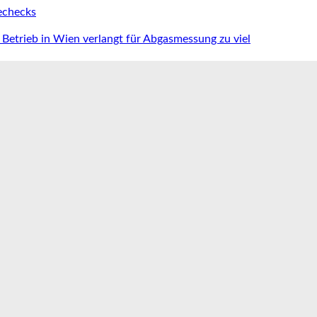
iechecks
Betrieb in Wien verlangt für Abgasmessung zu viel