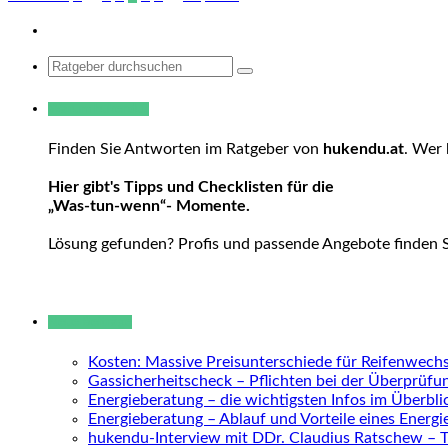
Search
for:
Warum hukendu?
Finden Sie Antworten im Ratgeber von
hukendu.at
. Wer 
Hier gibt's Tipps und Checklisten für die
„Was-tun-wenn“- Momente.
Lösung gefunden? Profis und passende Angebote finden 
Neue Beiträge
Kosten: Massive Preisunterschiede für Reifenwechs
Gassicherheitscheck – Pflichten bei der Überprüfu
Energieberatung – die wichtigsten Infos im Überbli
Energieberatung – Ablauf und Vorteile eines Energ
hukendu-Interview mit DDr. Claudius Ratschew – 