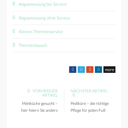
Abgasmessung bei Service
Abgasmessung ohne Service
Kleines Thermenservice
Thermentausch
F
T
G
L
more
a
w
o
i
c
i
o
n
e
t
g
k
VORHERIGER
NÄCHSTER ARTIKEL
ARTIKEL
b
t
l
e
o
e
e
d
Mietküche gesucht –
Pediküre – die richtige
o
r
+
I
hier feiern Sie anders
Pflege für jeden Fuß
k
n