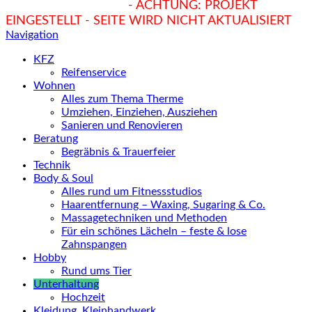
hukendu.at/Ratgeber
- ACHTUNG: PROJEKT
EINGESTELLT - SEITE WIRD NICHT AKTUALISIERT
Navigation
KFZ
Reifenservice
Wohnen
Alles zum Thema Therme
Umziehen, Einziehen, Ausziehen
Sanieren und Renovieren
Beratung
Begräbnis & Trauerfeier
Technik
Body & Soul
Alles rund um Fitnessstudios
Haarentfernung – Waxing, Sugaring & Co.
Massagetechniken und Methoden
Für ein schönes Lächeln – feste & lose
Zahnspangen
Hobby
Rund ums Tier
Unterhaltung
Hochzeit
Kleidung, Kleinhandwerk