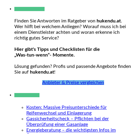
Warum hukendu?
Finden Sie Antworten im Ratgeber von
hukendu.at
.
Wer hilft bei welchem Anliegen? Worauf muss ich bei
einem Dienstleister achten und woran erkenne ich
richtig gutes Service?
Hier gibt's Tipps und Checklisten für die
„Was-tun-wenn“- Momente.
Lösung gefunden? Profis und passende Angebote finden
Sie auf
hukendu.at
!
Anbieter & Preise vergleichen
Neue Beiträge
Kosten: Massive Preisunterschiede für
Reifenwechsel und Einlagerung
Gassicherheitscheck – Pflichten bei der
Überprüfung einer Gasanlage
Energieberatung – die wichtigsten Infos im