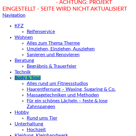
hukendu.at/Ratgeber
- ACHTUNG: PROJEKT
EINGESTELLT - SEITE WIRD NICHT AKTUALISIERT
Navigation
KFZ
Reifenservice
Wohnen
Alles zum Thema Therme
Umziehen, Einziehen, Ausziehen
Sanieren und Renovieren
Beratung
Begräbnis & Trauerfeier
Technik
Body & Soul
Alles rund um Fitnessstudios
Haarentfernung – Waxing, Sugaring & Co.
Massagetechniken und Methoden
Für ein schönes Lächeln – feste & lose
Zahnspangen
Hobby
Rund ums Tier
Unterhaltung
Hochzeit
Kleidung, Kleinhandwerk