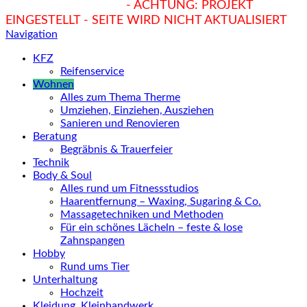
hukendu.at/Ratgeber
- ACHTUNG: PROJEKT
EINGESTELLT - SEITE WIRD NICHT AKTUALISIERT
Navigation
KFZ
Reifenservice
Wohnen
Alles zum Thema Therme
Umziehen, Einziehen, Ausziehen
Sanieren und Renovieren
Beratung
Begräbnis & Trauerfeier
Technik
Body & Soul
Alles rund um Fitnessstudios
Haarentfernung – Waxing, Sugaring & Co.
Massagetechniken und Methoden
Für ein schönes Lächeln – feste & lose
Zahnspangen
Hobby
Rund ums Tier
Unterhaltung
Hochzeit
Kleidung, Kleinhandwerk