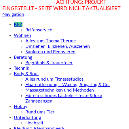
hukendu.at/Ratgeber
- ACHTUNG: PROJEKT
EINGESTELLT - SEITE WIRD NICHT AKTUALISIERT
Navigation
KFZ
Reifenservice
Wohnen
Alles zum Thema Therme
Umziehen, Einziehen, Ausziehen
Sanieren und Renovieren
Beratung
Begräbnis & Trauerfeier
Technik
Body & Soul
Alles rund um Fitnessstudios
Haarentfernung – Waxing, Sugaring & Co.
Massagetechniken und Methoden
Für ein schönes Lächeln – feste & lose
Zahnspangen
Hobby
Rund ums Tier
Unterhaltung
Hochzeit
Kleidung, Kleinhandwerk