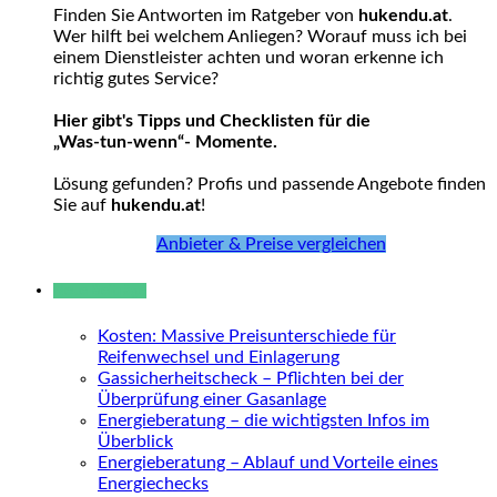
Finden Sie Antworten im Ratgeber von
hukendu.at
.
Wer hilft bei welchem Anliegen? Worauf muss ich bei
einem Dienstleister achten und woran erkenne ich
richtig gutes Service?
Hier gibt's Tipps und Checklisten für die
„Was-tun-wenn“- Momente.
Lösung gefunden? Profis und passende Angebote finden
Sie auf
hukendu.at
!
Anbieter & Preise vergleichen
Neue Beiträge
Kosten: Massive Preisunterschiede für
Reifenwechsel und Einlagerung
Gassicherheitscheck – Pflichten bei der
Überprüfung einer Gasanlage
Energieberatung – die wichtigsten Infos im
Überblick
Energieberatung – Ablauf und Vorteile eines
Energiechecks