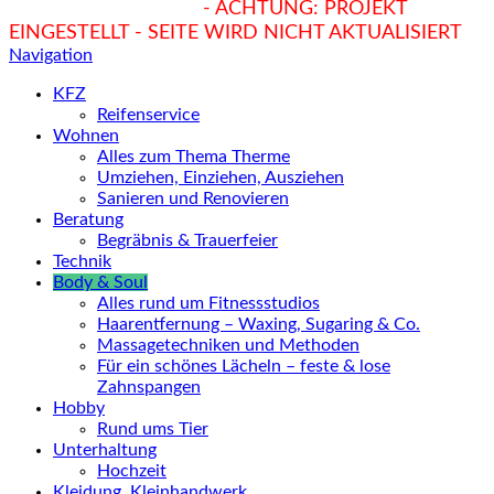
hukendu.at/Ratgeber
- ACHTUNG: PROJEKT
EINGESTELLT - SEITE WIRD NICHT AKTUALISIERT
Navigation
KFZ
Reifenservice
Wohnen
Alles zum Thema Therme
Umziehen, Einziehen, Ausziehen
Sanieren und Renovieren
Beratung
Begräbnis & Trauerfeier
Technik
Body & Soul
Alles rund um Fitnessstudios
Haarentfernung – Waxing, Sugaring & Co.
Massagetechniken und Methoden
Für ein schönes Lächeln – feste & lose
Zahnspangen
Hobby
Rund ums Tier
Unterhaltung
Hochzeit
Kleidung, Kleinhandwerk