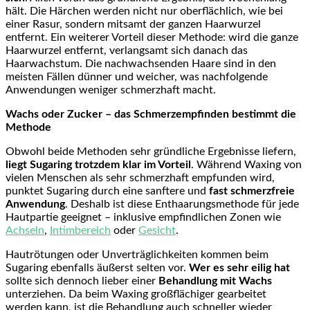
hält. Die Härchen werden nicht nur oberflächlich, wie bei
einer Rasur, sondern mitsamt der ganzen Haarwurzel
entfernt. Ein weiterer Vorteil dieser Methode: wird die ganze
Haarwurzel entfernt, verlangsamt sich danach das
Haarwachstum. Die nachwachsenden Haare sind in den
meisten Fällen dünner und weicher, was nachfolgende
Anwendungen weniger schmerzhaft macht.
Wachs oder Zucker – das Schmerzempfinden bestimmt die
Methode
Obwohl beide Methoden sehr gründliche Ergebnisse liefern,
liegt Sugaring trotzdem klar im Vorteil
. Während Waxing von
vielen Menschen als sehr schmerzhaft empfunden wird,
punktet Sugaring durch eine sanftere und
fast schmerzfreie
Anwendung
. Deshalb ist diese Enthaarungsmethode für jede
Hautpartie geeignet – inklusive empfindlichen Zonen wie
Achseln
,
Intimbereich
oder
Gesicht
.
Hautrötungen oder Unverträglichkeiten kommen beim
Sugaring ebenfalls äußerst selten vor.
Wer es sehr eilig hat
sollte sich dennoch lieber einer
Behandlung mit Wachs
unterziehen. Da beim Waxing großflächiger gearbeitet
werden kann, ist die Behandlung auch schneller wieder