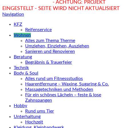
hukendu.at/Ratgeber
- ACHTUNG: PROJEKT
EINGESTELLT - SEITE WIRD NICHT AKTUALISIERT
Navigation
KFZ
Reifenservice
Wohnen
Alles zum Thema Therme
Umziehen, Einziehen, Ausziehen
Sanieren und Renovieren
Beratung
Begräbnis & Trauerfeier
Technik
Body & Soul
Alles rund um Fitnessstudios
Haarentfernung – Waxing, Sugaring & Co.
Massagetechniken und Methoden
Für ein schönes Lächeln – feste & lose
Zahnspangen
Hobby
Rund ums Tier
Unterhaltung
Hochzeit
Kleidung, Kleinhandwerk