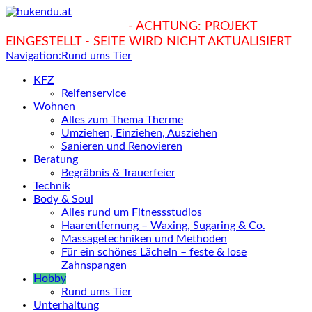
hukendu.at/Ratgeber
- ACHTUNG: PROJEKT
EINGESTELLT - SEITE WIRD NICHT AKTUALISIERT
Navigation:
Rund ums Tier
KFZ
Reifenservice
Wohnen
Alles zum Thema Therme
Umziehen, Einziehen, Ausziehen
Sanieren und Renovieren
Beratung
Begräbnis & Trauerfeier
Technik
Body & Soul
Alles rund um Fitnessstudios
Haarentfernung – Waxing, Sugaring & Co.
Massagetechniken und Methoden
Für ein schönes Lächeln – feste & lose
Zahnspangen
Hobby
Rund ums Tier
Unterhaltung