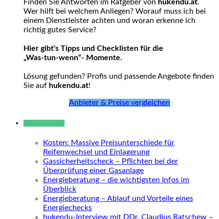
Finden Sie Antworten im Ratgeber von
hukendu.at
.
Wer hilft bei welchem Anliegen? Worauf muss ich bei
einem Dienstleister achten und woran erkenne ich
richtig gutes Service?
Hier gibt's Tipps und Checklisten für die
„Was-tun-wenn“- Momente.
Lösung gefunden? Profis und passende Angebote finden
Sie auf
hukendu.at
!
Anbieter & Preise vergleichen
Neue Beiträge
Kosten: Massive Preisunterschiede für
Reifenwechsel und Einlagerung
Gassicherheitscheck – Pflichten bei der
Überprüfung einer Gasanlage
Energieberatung – die wichtigsten Infos im
Überblick
Energieberatung – Ablauf und Vorteile eines
Energiechecks
hukendu-Interview mit DDr. Claudius Ratschew –