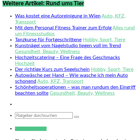
Weitere Artikel: Rund ums Tier
Was kostet eine Autoreinigung in Wien
Auto, KFZ,
Transport
Mit dem Personal Fitness Trainer zum Erfolg
Alles rund
um Fitnessstudios
Tanzkurse für Fortgeschrittene
Hobby, Sport, Tiere
Kunstnägel vom Nagelstudio liegen voll im Trend
Gesundheit, Beauty, Wellness
Hochzeitscatering – Eine Frage des Geschmacks
Hochzeit
Der richtige Kurs zum Segelschein
Hobby, Sport, Tiere
Autowäsche per Hand – Wie wasche ich mein Auto
schonend
Auto, KFZ, Transport
Schönheitsoperationen – was man rundum den Eingriff
beachten sollte
Gesundheit, Beauty, Wellness
Search
for:
Warum hukendu?