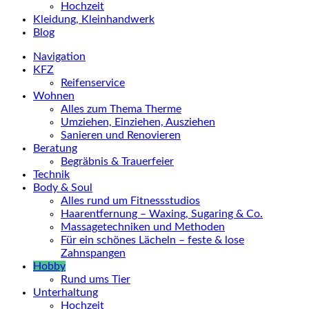
Hochzeit
Kleidung, Kleinhandwerk
Blog
Navigation
KFZ
Reifenservice
Wohnen
Alles zum Thema Therme
Umziehen, Einziehen, Ausziehen
Sanieren und Renovieren
Beratung
Begräbnis & Trauerfeier
Technik
Body & Soul
Alles rund um Fitnessstudios
Haarentfernung – Waxing, Sugaring & Co.
Massagetechniken und Methoden
Für ein schönes Lächeln – feste & lose
Zahnspangen
Hobby
Rund ums Tier
Unterhaltung
Hochzeit