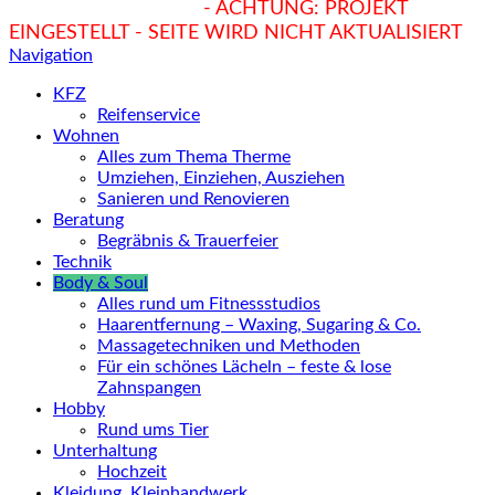
hukendu.at/Ratgeber
- ACHTUNG: PROJEKT
EINGESTELLT - SEITE WIRD NICHT AKTUALISIERT
Navigation
KFZ
Reifenservice
Wohnen
Alles zum Thema Therme
Umziehen, Einziehen, Ausziehen
Sanieren und Renovieren
Beratung
Begräbnis & Trauerfeier
Technik
Body & Soul
Alles rund um Fitnessstudios
Haarentfernung – Waxing, Sugaring & Co.
Massagetechniken und Methoden
Für ein schönes Lächeln – feste & lose
Zahnspangen
Hobby
Rund ums Tier
Unterhaltung
Hochzeit
Kleidung, Kleinhandwerk