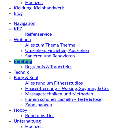
Hochzeit
Kleidung, Kleinhandwerk
Blog
Navigation
KFZ
Reifenservice
Wohnen
Alles zum Thema Therme
Umziehen, Einziehen, Ausziehen
Sanieren und Renovieren
Beratung
Begräbnis & Trauerfeier
Technik
Body & Soul
Alles rund um Fitnessstudios
Haarentfernung – Waxing, Sugaring & Co.
Massagetechniken und Methoden
Für ein schönes Lächeln – feste & lose
Zahnspangen
Hobby
Rund ums Tier
Unterhaltung
Hochzeit