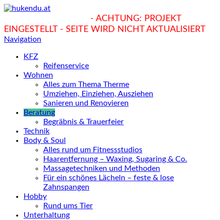
hukendu.at/Ratgeber
- ACHTUNG: PROJEKT
EINGESTELLT - SEITE WIRD NICHT AKTUALISIERT
Navigation
KFZ
Reifenservice
Wohnen
Alles zum Thema Therme
Umziehen, Einziehen, Ausziehen
Sanieren und Renovieren
Beratung
Begräbnis & Trauerfeier
Technik
Body & Soul
Alles rund um Fitnessstudios
Haarentfernung – Waxing, Sugaring & Co.
Massagetechniken und Methoden
Für ein schönes Lächeln – feste & lose
Zahnspangen
Hobby
Rund ums Tier
Unterhaltung