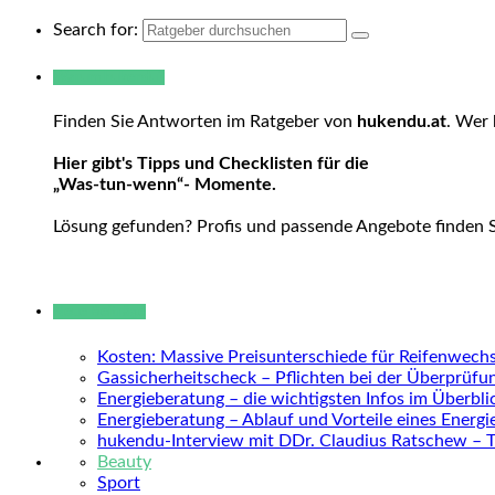
Search for:
Warum hukendu?
Finden Sie Antworten im Ratgeber von
hukendu.at
. Wer 
Hier gibt's Tipps und Checklisten für die
„Was-tun-wenn“- Momente.
Lösung gefunden? Profis und passende Angebote finden 
Neue Beiträge
Kosten: Massive Preisunterschiede für Reifenwechs
Gassicherheitscheck – Pflichten bei der Überprüfu
Energieberatung – die wichtigsten Infos im Überbli
Energieberatung – Ablauf und Vorteile eines Energ
hukendu-Interview mit DDr. Claudius Ratschew – 
Beauty
Sport