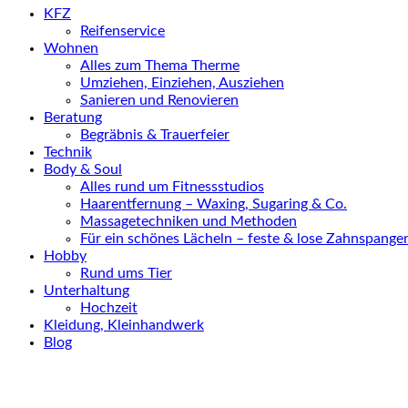
KFZ
Reifenservice
Wohnen
Alles zum Thema Therme
Umziehen, Einziehen, Ausziehen
Sanieren und Renovieren
Beratung
Begräbnis & Trauerfeier
Technik
Body & Soul
Alles rund um Fitnessstudios
Haarentfernung – Waxing, Sugaring & Co.
Massagetechniken und Methoden
Für ein schönes Lächeln – feste & lose Zahnspange
Hobby
Rund ums Tier
Unterhaltung
Hochzeit
Kleidung, Kleinhandwerk
Blog