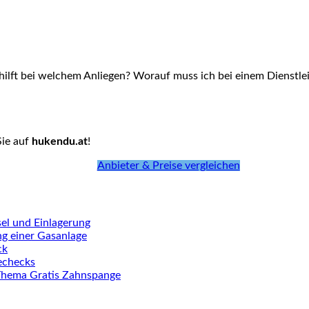
hilft bei welchem Anliegen? Worauf muss ich bei einem Dienstlei
Sie auf
hukendu.at
!
Anbieter & Preise vergleichen
el und Einlagerung
ng einer Gasanlage
ck
iechecks
Thema Gratis Zahnspange