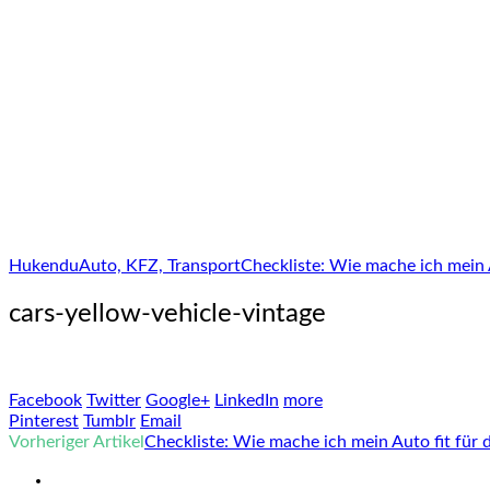
Hukendu
Auto, KFZ, Transport
Checkliste: Wie mache ich mein A
cars-yellow-vehicle-vintage
Facebook
Twitter
Google+
LinkedIn
more
Pinterest
Tumblr
Email
Vorheriger Artikel
Checkliste: Wie mache ich mein Auto fit für 