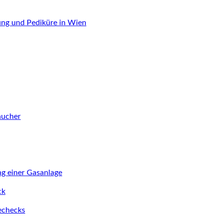
ung und Pediküre in Wien
aucher
ng einer Gasanlage
ck
iechecks