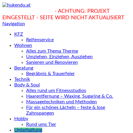
hukendu.at/Ratgeber
- ACHTUNG: PROJEKT
EINGESTELLT - SEITE WIRD NICHT AKTUALISIERT
Navigation
KFZ
Reifenservice
Wohnen
Alles zum Thema Therme
Umziehen, Einziehen, Ausziehen
Sanieren und Renovieren
Beratung
Begräbnis & Trauerfeier
Technik
Body & Soul
Alles rund um Fitnessstudios
Haarentfernung – Waxing, Sugaring & Co.
Massagetechniken und Methoden
Für ein schönes Lächeln – feste & lose
Zahnspangen
Hobby
Rund ums Tier
Unterhaltung