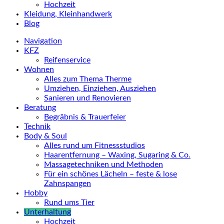
Hochzeit
Kleidung, Kleinhandwerk
Blog
Navigation
KFZ
Reifenservice
Wohnen
Alles zum Thema Therme
Umziehen, Einziehen, Ausziehen
Sanieren und Renovieren
Beratung
Begräbnis & Trauerfeier
Technik
Body & Soul
Alles rund um Fitnessstudios
Haarentfernung – Waxing, Sugaring & Co.
Massagetechniken und Methoden
Für ein schönes Lächeln – feste & lose
Zahnspangen
Hobby
Rund ums Tier
Unterhaltung
Hochzeit