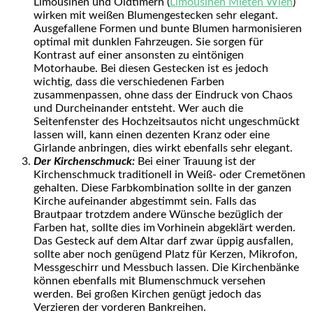
Limousinen und Oldtimern (
Limousinen Mieten Wien
)
wirken mit weißen Blumengestecken sehr elegant.
Ausgefallene Formen und bunte Blumen harmonisieren
optimal mit dunklen Fahrzeugen. Sie sorgen für
Kontrast auf einer ansonsten zu eintönigen
Motorhaube. Bei diesen Gestecken ist es jedoch
wichtig, dass die verschiedenen Farben
zusammenpassen, ohne dass der Eindruck von Chaos
und Durcheinander entsteht. Wer auch die
Seitenfenster des Hochzeitsautos nicht ungeschmückt
lassen will, kann einen dezenten Kranz oder eine
Girlande anbringen, dies wirkt ebenfalls sehr elegant.
Der Kirchenschmuck:
Bei einer Trauung ist der
Kirchenschmuck traditionell in Weiß- oder Cremetönen
gehalten. Diese Farbkombination sollte in der ganzen
Kirche aufeinander abgestimmt sein. Falls das
Brautpaar trotzdem andere Wünsche bezüglich der
Farben hat, sollte dies im Vorhinein abgeklärt werden.
Das Gesteck auf dem Altar darf zwar üppig ausfallen,
sollte aber noch genügend Platz für Kerzen, Mikrofon,
Messgeschirr und Messbuch lassen. Die Kirchenbänke
können ebenfalls mit Blumenschmuck versehen
werden. Bei großen Kirchen genügt jedoch das
Verzieren der vorderen Bankreihen.