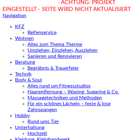
hukendu.at/Ratgeber
- ACHTUNG: PROJEKT
EINGESTELLT - SEITE WIRD NICHT AKTUALISIERT
Navigation
KFZ
Reifenservice
Wohnen
Alles zum Thema Therme
Umziehen, Einziehen, Ausziehen
Sanieren und Renovieren
Beratung
Begräbnis & Trauerfeier
Technik
Body & Soul
Alles rund um Fitnessstudios
Haarentfernung – Waxing, Sugaring & Co.
Massagetechniken und Methoden
Für ein schönes Lächeln – feste & lose
Zahnspangen
Hobby
Rund ums Tier
Unterhaltung
Hochzeit
Kleidung, Kleinhandwerk