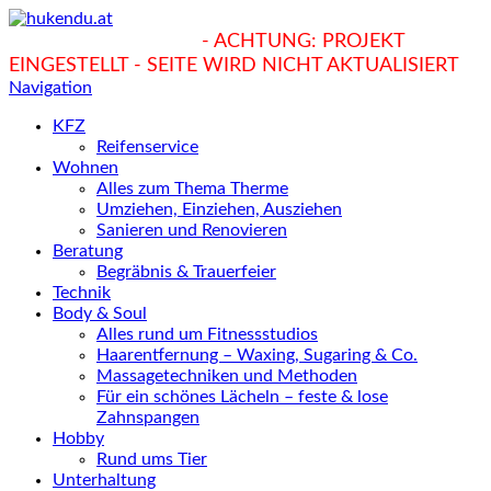
hukendu.at/Ratgeber
- ACHTUNG: PROJEKT
EINGESTELLT - SEITE WIRD NICHT AKTUALISIERT
Navigation
KFZ
Reifenservice
Wohnen
Alles zum Thema Therme
Umziehen, Einziehen, Ausziehen
Sanieren und Renovieren
Beratung
Begräbnis & Trauerfeier
Technik
Body & Soul
Alles rund um Fitnessstudios
Haarentfernung – Waxing, Sugaring & Co.
Massagetechniken und Methoden
Für ein schönes Lächeln – feste & lose
Zahnspangen
Hobby
Rund ums Tier
Unterhaltung