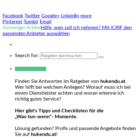
Facebook
Twitter
Google+
LinkedIn
more
Pinterest
Tumblr
Email
Vorheriger Artikel
Hilfe, wen soll ich nehmen? Mit iCRIF den
passenden Anbieter auswählen
Search for:
Warum hukendu?
Finden Sie Antworten im Ratgeber von
hukendu.at
.
Wer hilft bei welchem Anliegen? Worauf muss ich bei
einem Dienstleister achten und woran erkenne ich
richtig gutes Service?
Hier gibt's Tipps und Checklisten für die
„Was-tun-wenn“- Momente.
Lösung gefunden? Profis und passende Angebote finden
Sie auf
hukendu.at
!