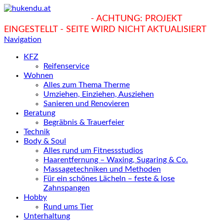
hukendu.at/Ratgeber
- ACHTUNG: PROJEKT
EINGESTELLT - SEITE WIRD NICHT AKTUALISIERT
Navigation
KFZ
Reifenservice
Wohnen
Alles zum Thema Therme
Umziehen, Einziehen, Ausziehen
Sanieren und Renovieren
Beratung
Begräbnis & Trauerfeier
Technik
Body & Soul
Alles rund um Fitnessstudios
Haarentfernung – Waxing, Sugaring & Co.
Massagetechniken und Methoden
Für ein schönes Lächeln – feste & lose
Zahnspangen
Hobby
Rund ums Tier
Unterhaltung