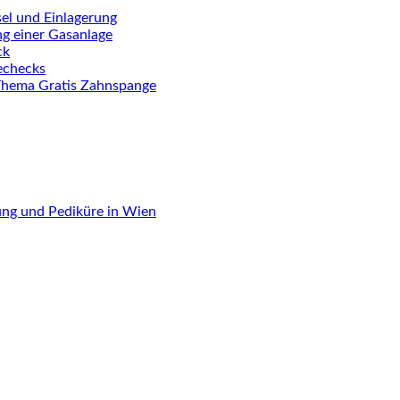
el und Einlagerung
ng einer Gasanlage
ck
iechecks
Thema Gratis Zahnspange
ung und Pediküre in Wien