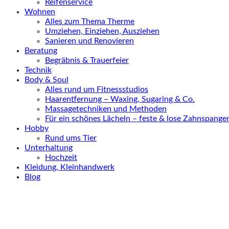
Reifenservice
Wohnen
Alles zum Thema Therme
Umziehen, Einziehen, Ausziehen
Sanieren und Renovieren
Beratung
Begräbnis & Trauerfeier
Technik
Body & Soul
Alles rund um Fitnessstudios
Haarentfernung – Waxing, Sugaring & Co.
Massagetechniken und Methoden
Für ein schönes Lächeln – feste & lose Zahnspange
Hobby
Rund ums Tier
Unterhaltung
Hochzeit
Kleidung, Kleinhandwerk
Blog