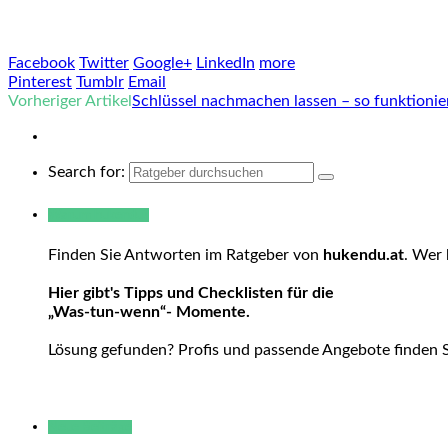
Facebook
Twitter
Google+
LinkedIn
more
Pinterest
Tumblr
Email
Vorheriger Artikel
Schlüssel nachmachen lassen – so funktionie
Search for:
Warum hukendu?
Finden Sie Antworten im Ratgeber von
hukendu.at
. Wer 
Hier gibt's Tipps und Checklisten für die
„Was-tun-wenn“- Momente.
Lösung gefunden? Profis und passende Angebote finden 
Neue Beiträge