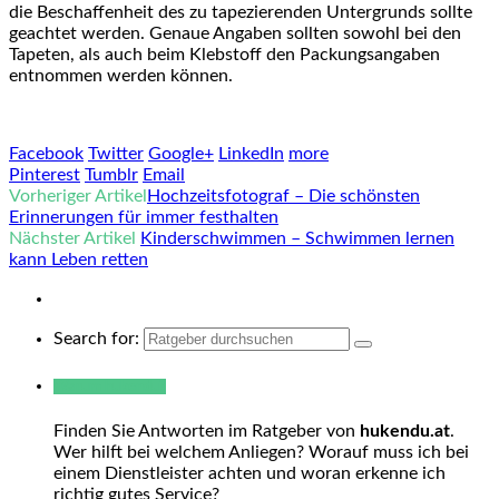
die Beschaffenheit des zu tapezierenden Untergrunds sollte
geachtet werden. Genaue Angaben sollten sowohl bei den
Tapeten, als auch beim Klebstoff den Packungsangaben
entnommen werden können.
Facebook
Twitter
Google+
LinkedIn
more
Pinterest
Tumblr
Email
Vorheriger Artikel
Hochzeitsfotograf – Die schönsten
Erinnerungen für immer festhalten
Nächster Artikel
Kinderschwimmen – Schwimmen lernen
kann Leben retten
Search for:
Warum hukendu?
Finden Sie Antworten im Ratgeber von
hukendu.at
.
Wer hilft bei welchem Anliegen? Worauf muss ich bei
einem Dienstleister achten und woran erkenne ich
richtig gutes Service?