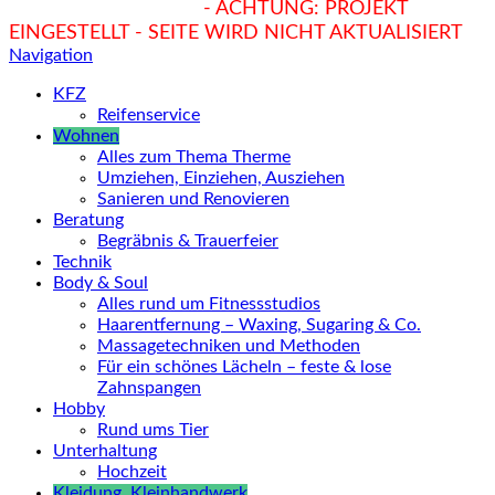
hukendu.at/Ratgeber
- ACHTUNG: PROJEKT
EINGESTELLT - SEITE WIRD NICHT AKTUALISIERT
Navigation
KFZ
Reifenservice
Wohnen
Alles zum Thema Therme
Umziehen, Einziehen, Ausziehen
Sanieren und Renovieren
Beratung
Begräbnis & Trauerfeier
Technik
Body & Soul
Alles rund um Fitnessstudios
Haarentfernung – Waxing, Sugaring & Co.
Massagetechniken und Methoden
Für ein schönes Lächeln – feste & lose
Zahnspangen
Hobby
Rund ums Tier
Unterhaltung
Hochzeit
Kleidung, Kleinhandwerk