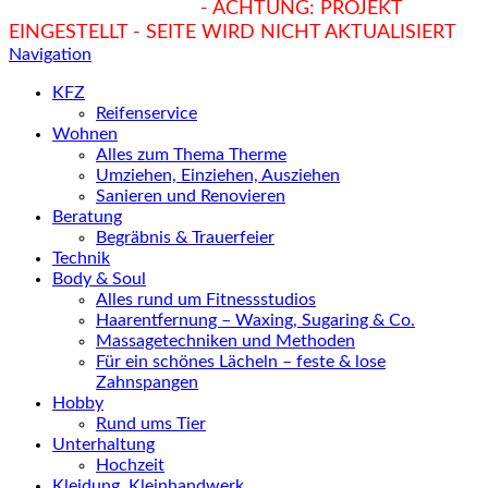
hukendu.at/Ratgeber
- ACHTUNG: PROJEKT
EINGESTELLT - SEITE WIRD NICHT AKTUALISIERT
Navigation
KFZ
Reifenservice
Wohnen
Alles zum Thema Therme
Umziehen, Einziehen, Ausziehen
Sanieren und Renovieren
Beratung
Begräbnis & Trauerfeier
Technik
Body & Soul
Alles rund um Fitnessstudios
Haarentfernung – Waxing, Sugaring & Co.
Massagetechniken und Methoden
Für ein schönes Lächeln – feste & lose
Zahnspangen
Hobby
Rund ums Tier
Unterhaltung
Hochzeit
Kleidung, Kleinhandwerk