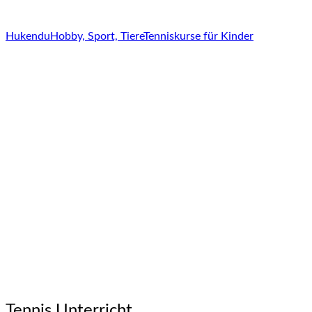
Hukendu
Hobby, Sport, Tiere
Tenniskurse für Kinder
Tennis Unterricht