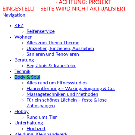
hukendu.at/Ratgeber
- ACHTUNG: PROJEKT
EINGESTELLT - SEITE WIRD NICHT AKTUALISIERT
Navigation
KFZ
Reifenservice
Wohnen
Alles zum Thema Therme
Umziehen, Einziehen, Ausziehen
Sanieren und Renovieren
Beratung
Begräbnis & Trauerfeier
Technik
Body & Soul
Alles rund um Fitnessstudios
Haarentfernung – Waxing, Sugaring & Co.
Massagetechniken und Methoden
Für ein schönes Lächeln – feste & lose
Zahnspangen
Hobby
Rund ums Tier
Unterhaltung
Hochzeit
Kleidung, Kleinhandwerk