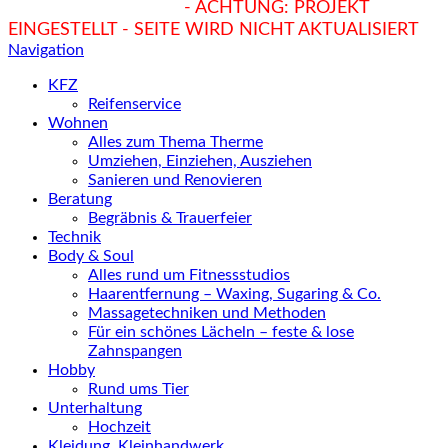
hukendu.at/Ratgeber
- ACHTUNG: PROJEKT
EINGESTELLT - SEITE WIRD NICHT AKTUALISIERT
Navigation
KFZ
Reifenservice
Wohnen
Alles zum Thema Therme
Umziehen, Einziehen, Ausziehen
Sanieren und Renovieren
Beratung
Begräbnis & Trauerfeier
Technik
Body & Soul
Alles rund um Fitnessstudios
Haarentfernung – Waxing, Sugaring & Co.
Massagetechniken und Methoden
Für ein schönes Lächeln – feste & lose
Zahnspangen
Hobby
Rund ums Tier
Unterhaltung
Hochzeit
Kleidung, Kleinhandwerk