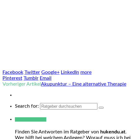
Facebook
Twitter
Google+
LinkedIn
more
Pinterest
Tumblr
Email
Vorheriger Artikel
Akupunktur – Eine alternative Therapie
Search for:
Warum hukendu?
Finden Sie Antworten im Ratgeber von
hukendu.at
.
Wer hilft bei welchem Anliegen? Worauf muss ich bei