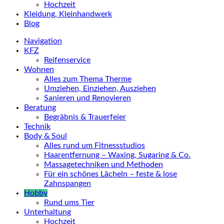
Hochzeit
Kleidung, Kleinhandwerk
Blog
Navigation
KFZ
Reifenservice
Wohnen
Alles zum Thema Therme
Umziehen, Einziehen, Ausziehen
Sanieren und Renovieren
Beratung
Begräbnis & Trauerfeier
Technik
Body & Soul
Alles rund um Fitnessstudios
Haarentfernung – Waxing, Sugaring & Co.
Massagetechniken und Methoden
Für ein schönes Lächeln – feste & lose
Zahnspangen
Hobby
Rund ums Tier
Unterhaltung
Hochzeit