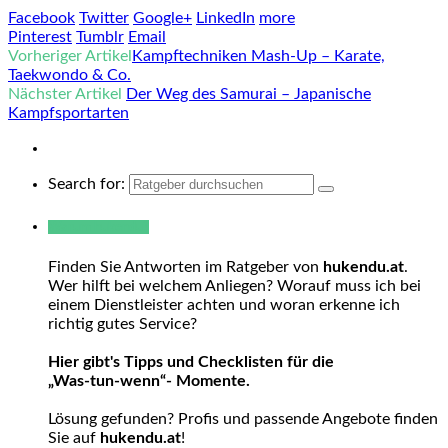
Facebook
Twitter
Google+
LinkedIn
more
Pinterest
Tumblr
Email
Vorheriger Artikel
Kampftechniken Mash-Up – Karate,
Taekwondo & Co.
Nächster Artikel
Der Weg des Samurai – Japanische
Kampfsportarten
Search for:
Warum hukendu?
Finden Sie Antworten im Ratgeber von
hukendu.at
.
Wer hilft bei welchem Anliegen? Worauf muss ich bei
einem Dienstleister achten und woran erkenne ich
richtig gutes Service?
Hier gibt's Tipps und Checklisten für die
„Was-tun-wenn“- Momente.
Lösung gefunden? Profis und passende Angebote finden
Sie auf
hukendu.at
!