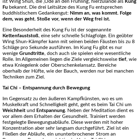
ist Wing Shun, die ‚Ode an den Frühling‘, hierzulande als
Kung
Fu
bekannt. Die drei Leitsätze des Kung Fu entsprechen
buddhistischem Gedankengut:
Nimm an, was kommt.
Folge
dem, was geht. Stoße vor, wenn der Weg frei ist.
Eine Besonderheit des Kung Fu ist der sogenannte
Kettenfauststoß
, eine sehr schnelle Schlagfolge. Ein geübter
Wing Shun-Kämpfer kann mit seinen beiden Fäusten bis zu 8
Schläge pro Sekunde ausführen. Im Kung Fu gibt es nur
wenige
Grundtritte
, doch auch sie spielen eine wesentliche
Rolle. Im Allgemeinen liegen die Ziele vergleichsweise
tief
, wie
etwa Kniegelenk oder Oberschenkelansatz. Bereiche
oberhalb der Hüfte, wie der Bauch, werden nur bei manchen
Techniken zum Ziel.
Tai Chi – Entspannung durch Bewegung
Im Gegensatz zu den äußeren Kampfkünsten, wo es um
Muskelkraft und Schnelligkeit geht, geht es beim Tai Chi um
Weichheit
und
Entspannung
. Neben der Meditation dient es
vor allem dem Erhalten der Gesundheit. Trainiert werden
festgelegte Bewegungsabläufe. Diese werden mit hoher
Konzentration aber sehr langsam durchgeführt. Ziel ist ein
Fließen der Abläufe, ein ununterbrochener Strom an