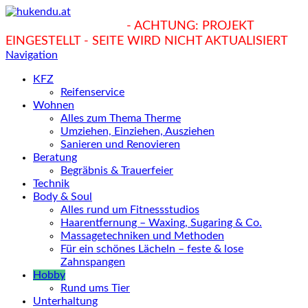
hukendu.at/Ratgeber
- ACHTUNG: PROJEKT
EINGESTELLT - SEITE WIRD NICHT AKTUALISIERT
Navigation
KFZ
Reifenservice
Wohnen
Alles zum Thema Therme
Umziehen, Einziehen, Ausziehen
Sanieren und Renovieren
Beratung
Begräbnis & Trauerfeier
Technik
Body & Soul
Alles rund um Fitnessstudios
Haarentfernung – Waxing, Sugaring & Co.
Massagetechniken und Methoden
Für ein schönes Lächeln – feste & lose
Zahnspangen
Hobby
Rund ums Tier
Unterhaltung