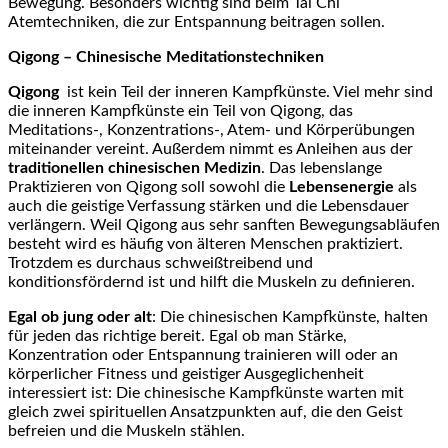
Bewegung. Besonders wichtig sind beim Tai Chi
Atemtechniken, die zur Entspannung beitragen sollen.
Qigong
– Chinesische Meditationstechniken
Qigong
ist kein Teil der inneren Kampfkünste. Viel mehr sind
die inneren Kampfkünste ein Teil von Qigong, das
Meditations-, Konzentrations-, Atem- und Körperübungen
miteinander vereint. Außerdem nimmt es Anleihen aus der
traditionellen chinesischen Medizin
. Das lebenslange
Praktizieren von Qigong soll sowohl die
Lebensenergie
als
auch die geistige Verfassung stärken und die Lebensdauer
verlängern. Weil Qigong aus sehr sanften Bewegungsabläufen
besteht wird es häufig von älteren Menschen praktiziert.
Trotzdem es durchaus schweißtreibend und
konditionsfördernd ist und hilft die Muskeln zu definieren.
Egal ob jung oder alt
: Die chinesischen Kampfkünste, halten
für jeden das richtige bereit. Egal ob man Stärke,
Konzentration oder Entspannung trainieren will oder an
körperlicher Fitness und geistiger Ausgeglichenheit
interessiert ist: Die chinesische Kampfkünste warten mit
gleich zwei spirituellen Ansatzpunkten auf, die den Geist
befreien und die Muskeln stählen.