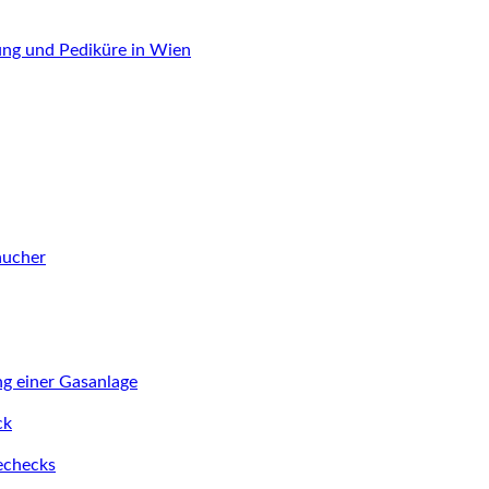
ung und Pediküre in Wien
aucher
ng einer Gasanlage
ck
iechecks