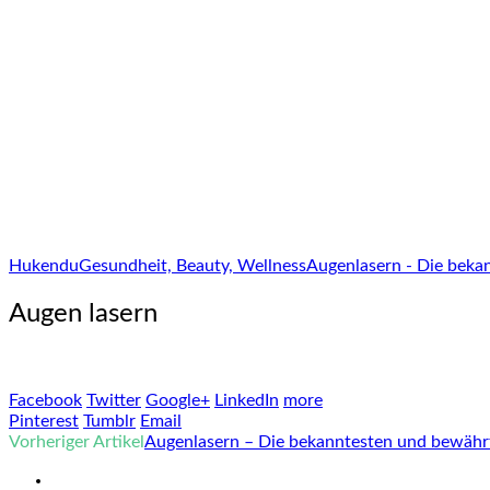
Hukendu
Gesundheit, Beauty, Wellness
Augenlasern - Die beka
Augen lasern
Facebook
Twitter
Google+
LinkedIn
more
Pinterest
Tumblr
Email
Vorheriger Artikel
Augenlasern – Die bekanntesten und bewähr