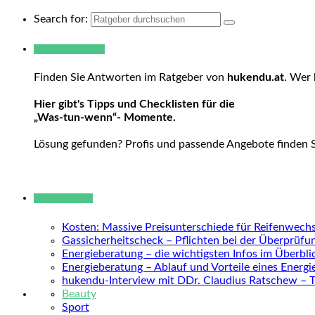
Search for:
Warum hukendu?
Finden Sie Antworten im Ratgeber von
hukendu.at
. Wer 
Hier gibt's Tipps und Checklisten für die
„Was-tun-wenn“- Momente.
Lösung gefunden? Profis und passende Angebote finden 
Neue Beiträge
Kosten: Massive Preisunterschiede für Reifenwechs
Gassicherheitscheck – Pflichten bei der Überprüfu
Energieberatung – die wichtigsten Infos im Überbli
Energieberatung – Ablauf und Vorteile eines Energ
hukendu-Interview mit DDr. Claudius Ratschew – 
Beauty
Sport