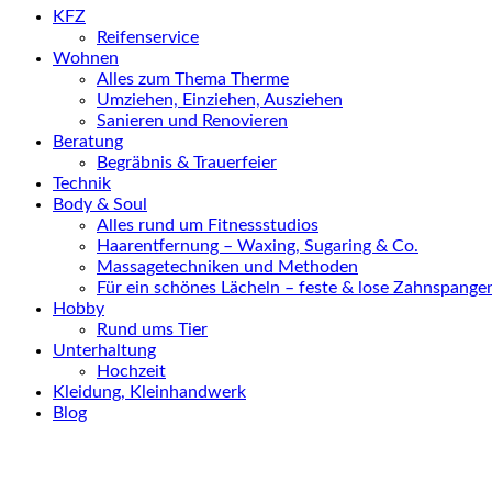
KFZ
Reifenservice
Wohnen
Alles zum Thema Therme
Umziehen, Einziehen, Ausziehen
Sanieren und Renovieren
Beratung
Begräbnis & Trauerfeier
Technik
Body & Soul
Alles rund um Fitnessstudios
Haarentfernung – Waxing, Sugaring & Co.
Massagetechniken und Methoden
Für ein schönes Lächeln – feste & lose Zahnspange
Hobby
Rund ums Tier
Unterhaltung
Hochzeit
Kleidung, Kleinhandwerk
Blog