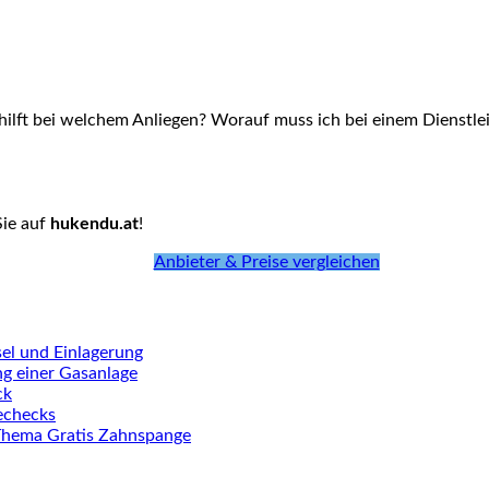
hilft bei welchem Anliegen? Worauf muss ich bei einem Dienstlei
Sie auf
hukendu.at
!
Anbieter & Preise vergleichen
el und Einlagerung
ng einer Gasanlage
ck
iechecks
Thema Gratis Zahnspange