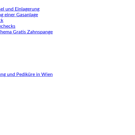
el und Einlagerung
ng einer Gasanlage
ck
iechecks
Thema Gratis Zahnspange
ung und Pediküre in Wien