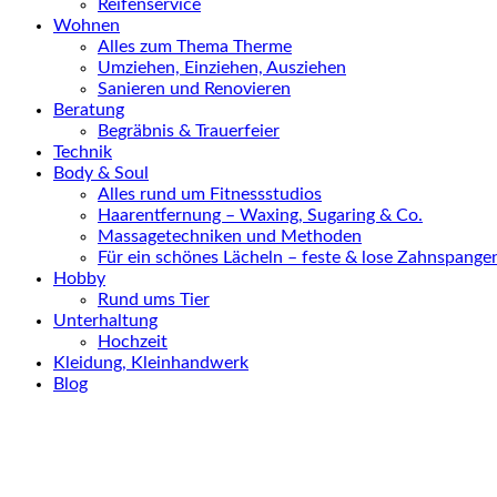
Reifenservice
Wohnen
Alles zum Thema Therme
Umziehen, Einziehen, Ausziehen
Sanieren und Renovieren
Beratung
Begräbnis & Trauerfeier
Technik
Body & Soul
Alles rund um Fitnessstudios
Haarentfernung – Waxing, Sugaring & Co.
Massagetechniken und Methoden
Für ein schönes Lächeln – feste & lose Zahnspange
Hobby
Rund ums Tier
Unterhaltung
Hochzeit
Kleidung, Kleinhandwerk
Blog