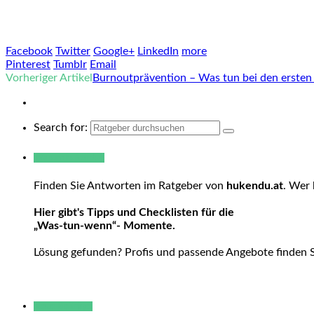
Facebook
Twitter
Google+
LinkedIn
more
Pinterest
Tumblr
Email
Vorheriger Artikel
Burnoutprävention – Was tun bei den ersten
Search for:
Warum hukendu?
Finden Sie Antworten im Ratgeber von
hukendu.at
. Wer 
Hier gibt's Tipps und Checklisten für die
„Was-tun-wenn“- Momente.
Lösung gefunden? Profis und passende Angebote finden 
Neue Beiträge