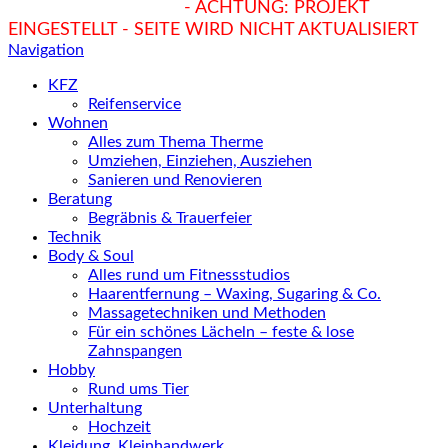
hukendu.at/Ratgeber
- ACHTUNG: PROJEKT
EINGESTELLT - SEITE WIRD NICHT AKTUALISIERT
Navigation
KFZ
Reifenservice
Wohnen
Alles zum Thema Therme
Umziehen, Einziehen, Ausziehen
Sanieren und Renovieren
Beratung
Begräbnis & Trauerfeier
Technik
Body & Soul
Alles rund um Fitnessstudios
Haarentfernung – Waxing, Sugaring & Co.
Massagetechniken und Methoden
Für ein schönes Lächeln – feste & lose
Zahnspangen
Hobby
Rund ums Tier
Unterhaltung
Hochzeit
Kleidung, Kleinhandwerk