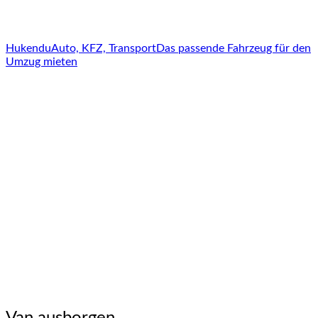
Hukendu
Auto, KFZ, Transport
Das passende Fahrzeug für den
Umzug mieten
Van ausborgen