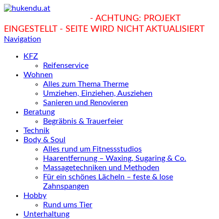
hukendu.at/Ratgeber
- ACHTUNG: PROJEKT
EINGESTELLT - SEITE WIRD NICHT AKTUALISIERT
Navigation
KFZ
Reifenservice
Wohnen
Alles zum Thema Therme
Umziehen, Einziehen, Ausziehen
Sanieren und Renovieren
Beratung
Begräbnis & Trauerfeier
Technik
Body & Soul
Alles rund um Fitnessstudios
Haarentfernung – Waxing, Sugaring & Co.
Massagetechniken und Methoden
Für ein schönes Lächeln – feste & lose
Zahnspangen
Hobby
Rund ums Tier
Unterhaltung