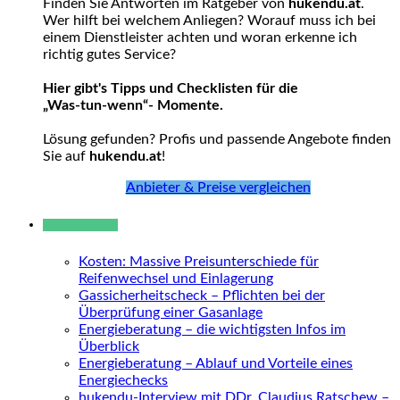
Finden Sie Antworten im Ratgeber von
hukendu.at
.
Wer hilft bei welchem Anliegen? Worauf muss ich bei
einem Dienstleister achten und woran erkenne ich
richtig gutes Service?
Hier gibt's Tipps und Checklisten für die
„Was-tun-wenn“- Momente.
Lösung gefunden? Profis und passende Angebote finden
Sie auf
hukendu.at
!
Anbieter & Preise vergleichen
Neue Beiträge
Kosten: Massive Preisunterschiede für
Reifenwechsel und Einlagerung
Gassicherheitscheck – Pflichten bei der
Überprüfung einer Gasanlage
Energieberatung – die wichtigsten Infos im
Überblick
Energieberatung – Ablauf und Vorteile eines
Energiechecks
hukendu-Interview mit DDr. Claudius Ratschew –