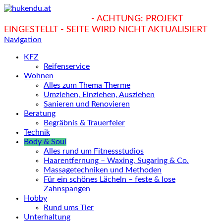
hukendu.at/Ratgeber
- ACHTUNG: PROJEKT
EINGESTELLT - SEITE WIRD NICHT AKTUALISIERT
Navigation
KFZ
Reifenservice
Wohnen
Alles zum Thema Therme
Umziehen, Einziehen, Ausziehen
Sanieren und Renovieren
Beratung
Begräbnis & Trauerfeier
Technik
Body & Soul
Alles rund um Fitnessstudios
Haarentfernung – Waxing, Sugaring & Co.
Massagetechniken und Methoden
Für ein schönes Lächeln – feste & lose
Zahnspangen
Hobby
Rund ums Tier
Unterhaltung