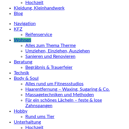
Hochzeit
Kleidung, Kleinhandwerk
Blog
Navigation
KFZ
Reifenservice
Wohnen
Alles zum Thema Therme
Umziehen, Einziehen, Ausziehen
Sanieren und Renovieren
Beratung
Begräbnis & Trauerfeier
Technik
Body & Soul
Alles rund um Fitnessstudios
Haarentfernung – Waxing, Sugaring & Co.
Massagetechniken und Methoden
Für ein schönes Lächeln – feste & lose
Zahnspangen
Hobby
Rund ums Tier
Unterhaltung
Hochzeit