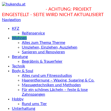
hukendu.at/Ratgeber
- ACHTUNG: PROJEKT
EINGESTELLT - SEITE WIRD NICHT AKTUALISIERT
Navigation
KFZ
Reifenservice
Wohnen
Alles zum Thema Therme
Umziehen, Einziehen, Ausziehen
Sanieren und Renovieren
Beratung
Begräbnis & Trauerfeier
Technik
Body & Soul
Alles rund um Fitnessstudios
Haarentfernung – Waxing, Sugaring & Co.
Massagetechniken und Methoden
Für ein schönes Lächeln – feste & lose
Zahnspangen
Hobby
Rund ums Tier
Unterhaltung