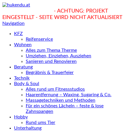
hukendu.at/Ratgeber
- ACHTUNG: PROJEKT
EINGESTELLT - SEITE WIRD NICHT AKTUALISIERT
Navigation
KFZ
Reifenservice
Wohnen
Alles zum Thema Therme
Umziehen, Einziehen, Ausziehen
Sanieren und Renovieren
Beratung
Begräbnis & Trauerfeier
Technik
Body & Soul
Alles rund um Fitnessstudios
Haarentfernung – Waxing, Sugaring & Co.
Massagetechniken und Methoden
Für ein schönes Lächeln – feste & lose
Zahnspangen
Hobby
Rund ums Tier
Unterhaltung