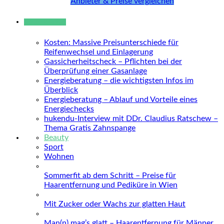
Anbieter & Preise vergleichen
Neue Beiträge
Kosten: Massive Preisunterschiede für
Reifenwechsel und Einlagerung
Gassicherheitscheck – Pflichten bei der
Überprüfung einer Gasanlage
Energieberatung – die wichtigsten Infos im
Überblick
Energieberatung – Ablauf und Vorteile eines
Energiechecks
hukendu-Interview mit DDr. Claudius Ratschew –
Thema Gratis Zahnspange
Beauty
Sport
Wohnen
Sommerfit ab dem Schritt – Preise für
Haarentfernung und Pediküre in Wien
Mit Zucker oder Wachs zur glatten Haut
Man(n) mag’s glatt – Haarentfernung für Männer