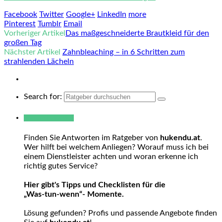
Facebook
Twitter
Google+
LinkedIn
more
Pinterest
Tumblr
Email
Vorheriger Artikel
Das maßgeschneiderte Brautkleid für den
großen Tag
Nächster Artikel
Zahnbleaching – in 6 Schritten zum
strahlenden Lächeln
Search for:
Warum hukendu?
Finden Sie Antworten im Ratgeber von
hukendu.at
.
Wer hilft bei welchem Anliegen? Worauf muss ich bei
einem Dienstleister achten und woran erkenne ich
richtig gutes Service?
Hier gibt's Tipps und Checklisten für die
„Was-tun-wenn“- Momente.
Lösung gefunden? Profis und passende Angebote finden