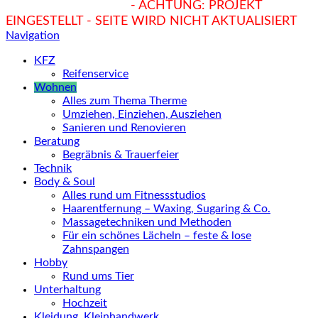
hukendu.at/Ratgeber
- ACHTUNG: PROJEKT
EINGESTELLT - SEITE WIRD NICHT AKTUALISIERT
Navigation
KFZ
Reifenservice
Wohnen
Alles zum Thema Therme
Umziehen, Einziehen, Ausziehen
Sanieren und Renovieren
Beratung
Begräbnis & Trauerfeier
Technik
Body & Soul
Alles rund um Fitnessstudios
Haarentfernung – Waxing, Sugaring & Co.
Massagetechniken und Methoden
Für ein schönes Lächeln – feste & lose
Zahnspangen
Hobby
Rund ums Tier
Unterhaltung
Hochzeit
Kleidung, Kleinhandwerk