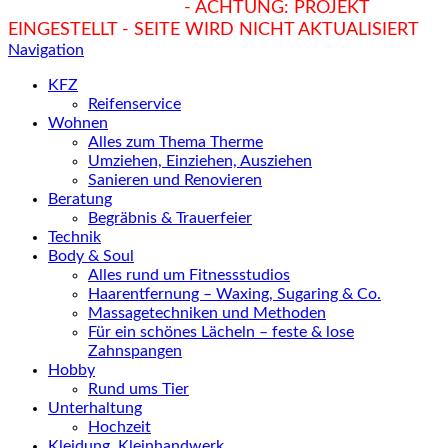
hukendu.at/Ratgeber
- ACHTUNG: PROJEKT
EINGESTELLT - SEITE WIRD NICHT AKTUALISIERT
Navigation
KFZ
Reifenservice
Wohnen
Alles zum Thema Therme
Umziehen, Einziehen, Ausziehen
Sanieren und Renovieren
Beratung
Begräbnis & Trauerfeier
Technik
Body & Soul
Alles rund um Fitnessstudios
Haarentfernung – Waxing, Sugaring & Co.
Massagetechniken und Methoden
Für ein schönes Lächeln – feste & lose
Zahnspangen
Hobby
Rund ums Tier
Unterhaltung
Hochzeit
Kleidung, Kleinhandwerk