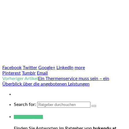
Facebook
Twitter
Google+
LinkedIn
more
Pinterest
Tumblr
Email
Vorheriger Artikel
Ein Thermenservice muss sein – ein
Überblick über die angebotenen Leistungen
Search for:
Warum hukendu?
Finden Sie Antworten im Ratgeber von
hukendu.at
.