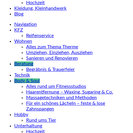
Hochzeit
Kleidung, Kleinhandwerk
Blog
Navigation
KFZ
Reifenservice
Wohnen
Alles zum Thema Therme
Umziehen, Einziehen, Ausziehen
Sanieren und Renovieren
Beratung
Begräbnis & Trauerfeier
Technik
Body & Soul
Alles rund um Fitnessstudios
Haarentfernung – Waxing, Sugaring & Co.
Massagetechniken und Methoden
Für ein schönes Lächeln – feste & lose
Zahnspangen
Hobby
Rund ums Tier
Unterhaltung
Hochzeit