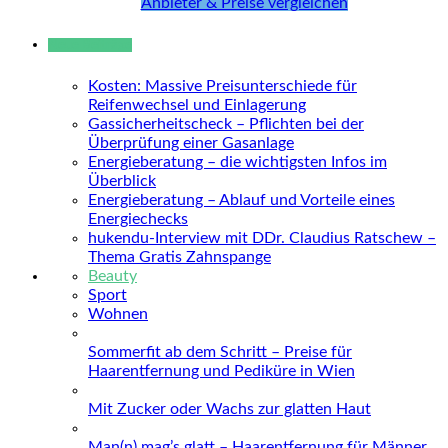
Anbieter & Preise vergleichen
Neue Beiträge
Kosten: Massive Preisunterschiede für
Reifenwechsel und Einlagerung
Gassicherheitscheck – Pflichten bei der
Überprüfung einer Gasanlage
Energieberatung – die wichtigsten Infos im
Überblick
Energieberatung – Ablauf und Vorteile eines
Energiechecks
hukendu-Interview mit DDr. Claudius Ratschew –
Thema Gratis Zahnspange
Beauty
Sport
Wohnen
Sommerfit ab dem Schritt – Preise für
Haarentfernung und Pediküre in Wien
Mit Zucker oder Wachs zur glatten Haut
Man(n) mag’s glatt – Haarentfernung für Männer