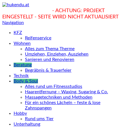
hukendu.at/Ratgeber
- ACHTUNG: PROJEKT
EINGESTELLT - SEITE WIRD NICHT AKTUALISIERT
Navigation
KFZ
Reifenservice
Wohnen
Alles zum Thema Therme
Umziehen, Einziehen, Ausziehen
Sanieren und Renovieren
Beratung
Begräbnis & Trauerfeier
Technik
Body & Soul
Alles rund um Fitnessstudios
Haarentfernung – Waxing, Sugaring & Co.
Massagetechniken und Methoden
Für ein schönes Lächeln – feste & lose
Zahnspangen
Hobby
Rund ums Tier
Unterhaltung