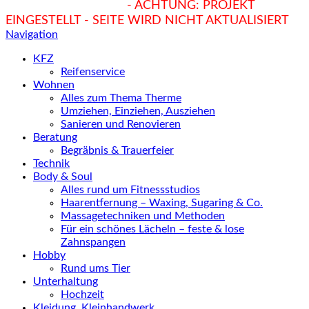
hukendu.at/Ratgeber
- ACHTUNG: PROJEKT
EINGESTELLT - SEITE WIRD NICHT AKTUALISIERT
Navigation
KFZ
Reifenservice
Wohnen
Alles zum Thema Therme
Umziehen, Einziehen, Ausziehen
Sanieren und Renovieren
Beratung
Begräbnis & Trauerfeier
Technik
Body & Soul
Alles rund um Fitnessstudios
Haarentfernung – Waxing, Sugaring & Co.
Massagetechniken und Methoden
Für ein schönes Lächeln – feste & lose
Zahnspangen
Hobby
Rund ums Tier
Unterhaltung
Hochzeit
Kleidung, Kleinhandwerk