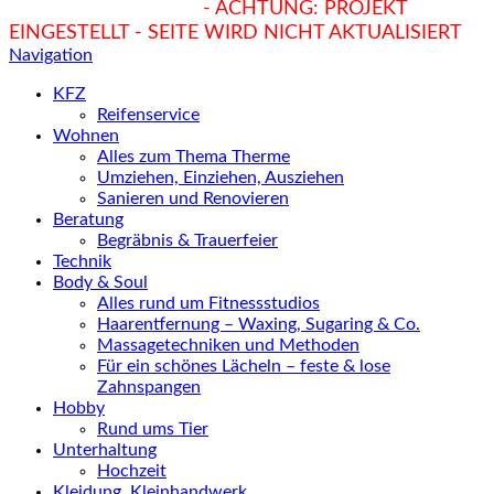
hukendu.at/Ratgeber
- ACHTUNG: PROJEKT
EINGESTELLT - SEITE WIRD NICHT AKTUALISIERT
Navigation
KFZ
Reifenservice
Wohnen
Alles zum Thema Therme
Umziehen, Einziehen, Ausziehen
Sanieren und Renovieren
Beratung
Begräbnis & Trauerfeier
Technik
Body & Soul
Alles rund um Fitnessstudios
Haarentfernung – Waxing, Sugaring & Co.
Massagetechniken und Methoden
Für ein schönes Lächeln – feste & lose
Zahnspangen
Hobby
Rund ums Tier
Unterhaltung
Hochzeit
Kleidung, Kleinhandwerk