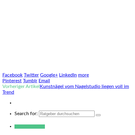
Facebook
Twitter
Google+
LinkedIn
more
Pinterest
Tumblr
Email
Vorheriger Artikel
Kunstnägel vom Nagelstudio liegen voll im
Trend
Search for:
Warum hukendu?