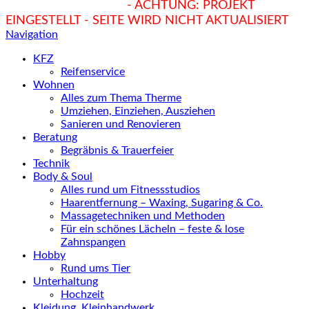
hukendu.at/Ratgeber
- ACHTUNG: PROJEKT
EINGESTELLT - SEITE WIRD NICHT AKTUALISIERT
Navigation
KFZ
Reifenservice
Wohnen
Alles zum Thema Therme
Umziehen, Einziehen, Ausziehen
Sanieren und Renovieren
Beratung
Begräbnis & Trauerfeier
Technik
Body & Soul
Alles rund um Fitnessstudios
Haarentfernung – Waxing, Sugaring & Co.
Massagetechniken und Methoden
Für ein schönes Lächeln – feste & lose
Zahnspangen
Hobby
Rund ums Tier
Unterhaltung
Hochzeit
Kleidung, Kleinhandwerk