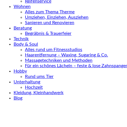
Reifenservice
Wohnen
Alles zum Thema Therme
Umziehen, Einziehen, Ausziehen
Sanieren und Renovieren
Beratung
Begräbnis & Trauerfeier
Technik
Body & Soul
Alles rund um Fitnessstudios
Haarentfernung – Waxing, Sugaring & Co.
Massagetechniken und Methoden
Für ein schönes Lächeln – feste & lose Zahnspange
Hobby
Rund ums Tier
Unterhaltung
Hochzeit
Kleidung, Kleinhandwerk
Blog