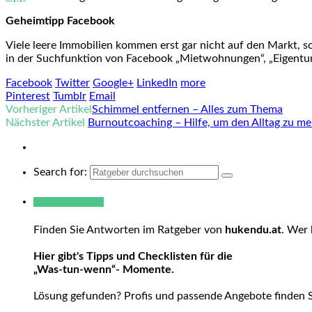
Geheimtipp Facebook
Viele leere Immobilien kommen erst gar nicht auf den Markt, s
in der Suchfunktion von Facebook „Mietwohnungen“, „Eigentu
Facebook
Twitter
Google+
LinkedIn
more
Pinterest
Tumblr
Email
Vorheriger Artikel
Schimmel entfernen – Alles zum Thema
Nächster Artikel
Burnoutcoaching – Hilfe, um den Alltag zu me
Search for:
Warum hukendu?
Finden Sie Antworten im Ratgeber von
hukendu.at
. Wer 
Hier gibt's Tipps und Checklisten für die
„Was-tun-wenn“- Momente.
Lösung gefunden? Profis und passende Angebote finden 