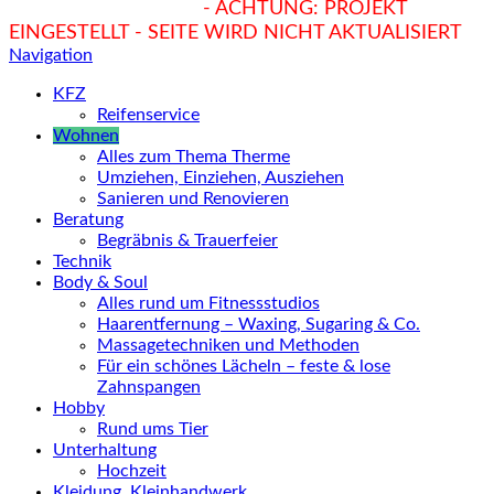
hukendu.at/Ratgeber
- ACHTUNG: PROJEKT
EINGESTELLT - SEITE WIRD NICHT AKTUALISIERT
Navigation
KFZ
Reifenservice
Wohnen
Alles zum Thema Therme
Umziehen, Einziehen, Ausziehen
Sanieren und Renovieren
Beratung
Begräbnis & Trauerfeier
Technik
Body & Soul
Alles rund um Fitnessstudios
Haarentfernung – Waxing, Sugaring & Co.
Massagetechniken und Methoden
Für ein schönes Lächeln – feste & lose
Zahnspangen
Hobby
Rund ums Tier
Unterhaltung
Hochzeit
Kleidung, Kleinhandwerk