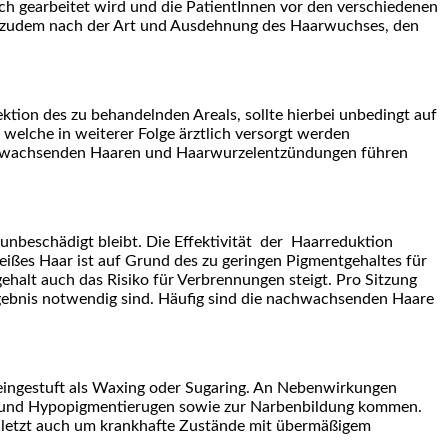
isch gearbeitet wird und die PatientInnen vor den verschiedenen
h zudem nach der Art und Ausdehnung des Haarwuchses, den
ion des zu behandelnden Areals, sollte hierbei unbedingt auf
welche in weiterer Folge ärztlich versorgt werden
 einwachsenden Haaren und Haarwurzelentzündungen führen
unbeschädigt bleibt. Die Effektivität der Haarreduktion
 weißes Haar ist auf Grund des zu geringen Pigmentgehaltes für
halt auch das Risiko für Verbrennungen steigt. Pro Sitzung
rgebnis notwendig sind. Häufig sind die nachwachsenden Haare
t eingestuft als Waxing oder Sugaring. An Nebenwirkungen
er- und Hypopigmentierugen sowie zur Narbenbildung kommen.
 zuletzt auch um krankhafte Zustände mit übermäßigem