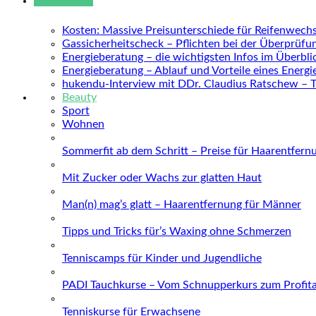
Neue Beiträge
Kosten: Massive Preisunterschiede für Reifenwechs
Gassicherheitscheck – Pflichten bei der Überprüfu
Energieberatung – die wichtigsten Infos im Überbli
Energieberatung – Ablauf und Vorteile eines Energ
hukendu-Interview mit DDr. Claudius Ratschew – 
Beauty
Sport
Wohnen
Sommerfit ab dem Schritt – Preise für Haarentfern
Mit Zucker oder Wachs zur glatten Haut
Man(n) mag’s glatt – Haarentfernung für Männer
Tipps und Tricks für’s Waxing ohne Schmerzen
Tenniscamps für Kinder und Jugendliche
PADI Tauchkurse – Vom Schnupperkurs zum Profit
Tenniskurse für Erwachsene