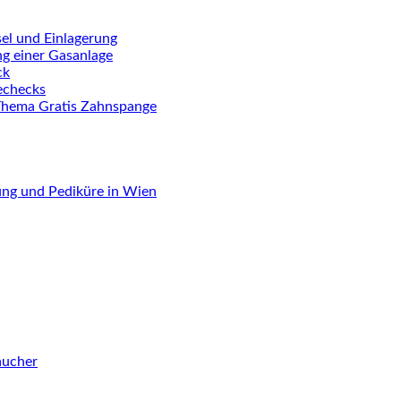
el und Einlagerung
ng einer Gasanlage
ck
iechecks
Thema Gratis Zahnspange
ung und Pediküre in Wien
aucher