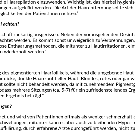
n die Haarepilation einzuwenden. Wichtig ist, das hierbei hygien
en aufgeklärt werden. Die Art der Haarentfernung sollte sic
lichkeiten der PatientInnen richten.“
ei achten?
aft ruckartig ausgerissen. Neben der vorausgehenden Desinfekt
eachtet werden. Es kommt sonst unweigerlich zu Verbrennungen, 
zlose Enthaarungsmethoden, die mitunter zu Hautirritationen,
n wiederholt werden.“
ng des pigmentierten Haarfollikels, während die umgebende Haut 
für dicke, dunkle Haare auf heller Haut. Blondes, rotes oder gar
ut sollte nicht behandelt werden, da mit zunehmendem Pigmentge
dass mehrere Sitzungen (ca. 5-7) für ein zufriedenstellendes E
n Ergebnis beiträgt.“
ungen?
eignet und wird von PatientInnen oftmals als weniger schmerzhaf
d Schwellungen, mitunter kann es aber auch zu bleibenden Hyp
r Aufklärung, durch erfahrene Ärzte durchgeführt werden, nicht