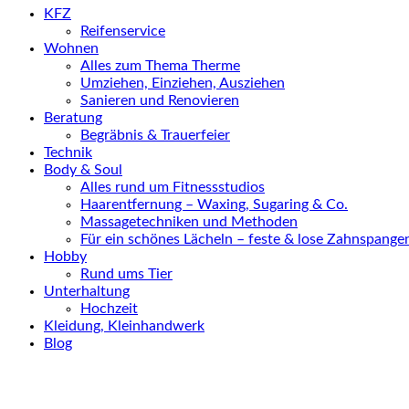
KFZ
Reifenservice
Wohnen
Alles zum Thema Therme
Umziehen, Einziehen, Ausziehen
Sanieren und Renovieren
Beratung
Begräbnis & Trauerfeier
Technik
Body & Soul
Alles rund um Fitnessstudios
Haarentfernung – Waxing, Sugaring & Co.
Massagetechniken und Methoden
Für ein schönes Lächeln – feste & lose Zahnspange
Hobby
Rund ums Tier
Unterhaltung
Hochzeit
Kleidung, Kleinhandwerk
Blog