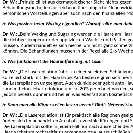
Dr. W.:
„Prinzipiell ist aus dermatologischer Sicht nichts gege
Behandlungsmethoden ausreichend über mögliche Nebenwirkung
persönlichen Vorstellungen aber auch nach den finanziellen Mög
h: Was passiert beim Waxing eigentlich? Worauf sollte man dab
Dr. W.: „
Beim Waxing und Sugaring werden die Haare am Haarsch
die richtige Temperatur der applizierten Wachse und Pasten g
müssen. Zudem handelt es sich hierbei um nicht ganz schmer
können. Die Behandlungen müssen in der Regel alle 2-6 Woche
h: Wie funktioniert die Haarentfernung mit Laser?
Dr. W.: „
Die Laserepilation führt zu einer selektiven Schädigu
korreliert stark mit der Haarfarbe. Am besten eignen sich hier
die Laserepilation ungeeignet. Auch dunkle oder gebräunte Ha
kann mit einer Haarreduktion um ca. 20% gerechnet werden, so
jedoch bereits dünner und heller, was ebenfall zum kosmetische
h: Kann man alle Körperstellen lasern lassen? Gibt’s Nebenwirk
Dr. W.: „
Die Laserepilation ist für praktisch alle Regionen ge
finden sich im behandelten Areal oft reversible Rötungen un
Die Laserepilation sollte in jedem Fall nur nach ausreichende
Haarwachstum rechtzeitig zu erkennnen bzw. auszuschließen.“