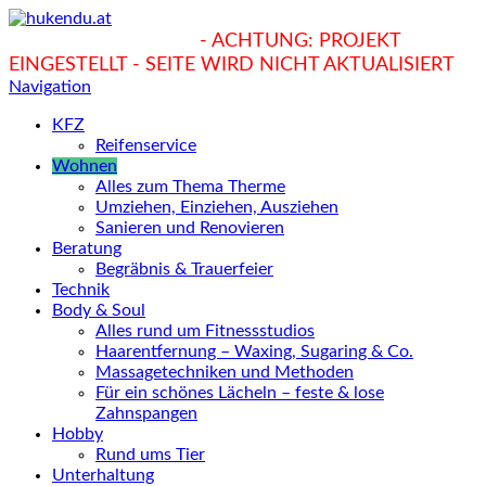
hukendu.at/Ratgeber
- ACHTUNG: PROJEKT
EINGESTELLT - SEITE WIRD NICHT AKTUALISIERT
Navigation
KFZ
Reifenservice
Wohnen
Alles zum Thema Therme
Umziehen, Einziehen, Ausziehen
Sanieren und Renovieren
Beratung
Begräbnis & Trauerfeier
Technik
Body & Soul
Alles rund um Fitnessstudios
Haarentfernung – Waxing, Sugaring & Co.
Massagetechniken und Methoden
Für ein schönes Lächeln – feste & lose
Zahnspangen
Hobby
Rund ums Tier
Unterhaltung