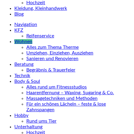
Hochzeit
Kleidung, Kleinhandwerk
Blog
Navigation
KFZ
Reifenservice
Wohnen
Alles zum Thema Therme
Umziehen, Einziehen, Ausziehen
Sanieren und Renovieren
Beratung
Begräbnis & Trauerfeier
Technik
Body & Soul
Alles rund um Fitnessstudios
Haarentfernung – Waxing, Sugaring & Co.
Massagetechniken und Methoden
Für ein schönes Lächeln – feste & lose
Zahnspangen
Hobby
Rund ums Tier
Unterhaltung
Hochzeit