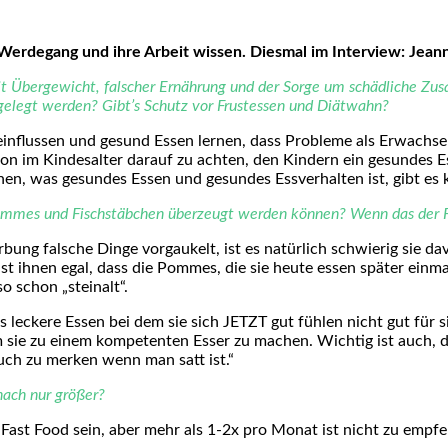
n Werdegang und ihre Arbeit wissen. Diesmal im Interview: Jean
Übergewicht, falscher Ernährung und der Sorge um schädliche Zusatz
legt werden? Gibt’s Schutz vor Frustessen und Diätwahn?
einflussen und gesund Essen lernen, dass Probleme als Erwach
schon im Kindesalter darauf zu achten, den Kindern ein gesundes 
en, was gesundes Essen und gesundes Essverhalten ist, gibt es 
Pommes und Fischstäbchen überzeugt werden können? Wenn das der Fal
ung falsche Dinge vorgaukelt, ist es natürlich schwierig sie dav
s ist ihnen egal, dass die Pommes, die sie heute essen später ein
o schon „steinalt“.
leckere Essen bei dem sie sich JETZT gut fühlen nicht gut für sie
um sie zu einem kompetenten Esser zu machen. Wichtig ist auch,
ch zu merken wenn man satt ist.“
nach nur größer?
Fast Food sein, aber mehr als 1-2x pro Monat ist nicht zu empfe