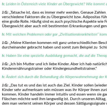
h:
Leiden in Österreich viele Kinder an Übergewicht? Wie kommt 
J.G:
„Tatsache ist, dass es immer mehr werden. Genaue Zahlen gi
verschiedene Faktoren die zu Übergewicht bzw. Adipositas fü
eine große Rolle. Häufig sind es auch psychische Aspekte wie F
Übergewicht aber auch mit bestimmten Erkrankungen und gen
h:
Mit welchen Problemen oder gar „Zivilisationskrankheiten“ ko
J.G:
„Meine Klienten kommen mit ganz unterschiedlichen Beschw
durcheinander gebracht haben und somit zum Beispiel zu Schl
h:
Haben Sie eine spezielle Ausbildung gemacht, die auf die Therap
J.G:
„Ich bin Mutter und ich liebe Kinder. Aber ich hab natürli
Kinderernährungstrainer oder Kindergesundheitstrainer.“
h:
Ändert sich durch die Behandlung die Körperwahrnehmung der Ki
J.G:
„Das tut es und das ist auch das Ziel. Kinder sollen (wiede
Kinder sehr aufmerksam sein müssen was ihr Körper ihnen zurüc
kommen. Kinder handeln immer intuitiv und essen wenn sie gan
Fläschen möchte weil ihm langweilig ist. Durch unseren Alltag,
dem man verlernt seinen Körper und dessen Sättigungssignale