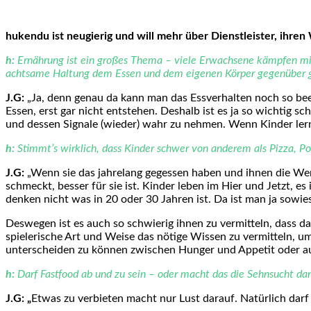
hukendu ist neugierig und will mehr über Dienstleister, ihre
h:
Ernährung ist ein großes Thema – viele Erwachsene kämpfen mit 
achtsame Haltung dem Essen und dem eigenen Körper gegenüber ge
J.G:
„Ja, denn genau da kann man das Essverhalten noch so be
Essen, erst gar nicht entstehen. Deshalb ist es ja so wichtig 
und dessen Signale (wieder) wahr zu nehmen. Wenn Kinder lern
h:
Stimmt’s wirklich, dass Kinder schwer von anderem als Pizza, 
J.G:
„Wenn sie das jahrelang gegessen haben und ihnen die Werb
schmeckt, besser für sie ist. Kinder leben im Hier und Jetzt, e
denken nicht was in 20 oder 30 Jahren ist. Da ist man ja sowies
Deswegen ist es auch so schwierig ihnen zu vermitteln, dass das 
spielerische Art und Weise das nötige Wissen zu vermitteln, 
unterscheiden zu können zwischen Hunger und Appetit oder au
h:
Darf Fastfood ab und zu sein – oder macht das die Sehnsucht da
J.G: „
Etwas zu verbieten macht nur Lust darauf. Natürlich darf 