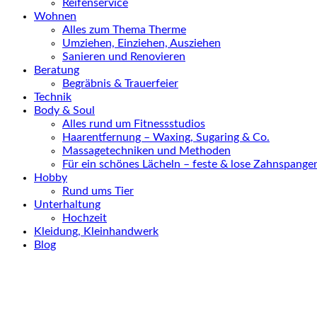
Reifenservice
Wohnen
Alles zum Thema Therme
Umziehen, Einziehen, Ausziehen
Sanieren und Renovieren
Beratung
Begräbnis & Trauerfeier
Technik
Body & Soul
Alles rund um Fitnessstudios
Haarentfernung – Waxing, Sugaring & Co.
Massagetechniken und Methoden
Für ein schönes Lächeln – feste & lose Zahnspange
Hobby
Rund ums Tier
Unterhaltung
Hochzeit
Kleidung, Kleinhandwerk
Blog