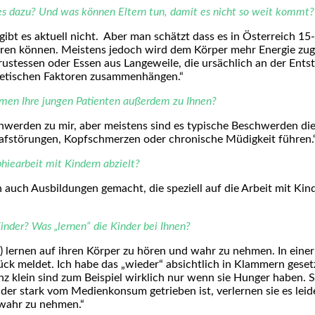
es dazu? Und was können Eltern tun, damit es nicht so weit kommt?
bt es aktuell nicht. Aber man schätzt dass es in Österreich 15-
hren können. Meistens jedoch wird dem Körper mehr Energie zug
rustessen oder Essen aus Langeweile, die ursächlich an der Ents
etischen Faktoren zusammenhängen.“
mmen Ihre jungen Patienten außerdem zu Ihnen?
erden zu mir, aber meistens sind es typische Beschwerden die 
afstörungen, Kopfschmerzen oder chronische Müdigkeit führen.
hiearbeit mit Kindern abzielt?
ch auch Ausbildungen gemacht, die speziell auf die Arbeit mit Ki
nder? Was „lernen“ die Kinder bei Ihnen?
r) lernen auf ihren Körper zu hören und wahr zu nehmen. In einer 
k meldet. Ich habe das „wieder“ absichtlich in Klammern gesetzt
z klein sind zum Beispiel wirklich nur wenn sie Hunger haben. 
 der stark vom Medienkonsum getrieben ist, verlernen sie es leid
 wahr zu nehmen.“