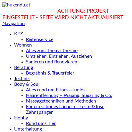
hukendu.at/Ratgeber
- ACHTUNG: PROJEKT
EINGESTELLT - SEITE WIRD NICHT AKTUALISIERT
Navigation
KFZ
Reifenservice
Wohnen
Alles zum Thema Therme
Umziehen, Einziehen, Ausziehen
Sanieren und Renovieren
Beratung
Begräbnis & Trauerfeier
Technik
Body & Soul
Alles rund um Fitnessstudios
Haarentfernung – Waxing, Sugaring & Co.
Massagetechniken und Methoden
Für ein schönes Lächeln – feste & lose
Zahnspangen
Hobby
Rund ums Tier
Unterhaltung