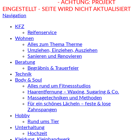
hukendu.at/Ratgeber
- ACHTUNG: PROJEKT
EINGESTELLT - SEITE WIRD NICHT AKTUALISIERT
Navigation
KFZ
Reifenservice
Wohnen
Alles zum Thema Therme
Umziehen, Einziehen, Ausziehen
Sanieren und Renovieren
Beratung
Begräbnis & Trauerfeier
Technik
Body & Soul
Alles rund um Fitnessstudios
Haarentfernung – Waxing, Sugaring & Co.
Massagetechniken und Methoden
Für ein schönes Lächeln – feste & lose
Zahnspangen
Hobby
Rund ums Tier
Unterhaltung
Hochzeit
Kleidung, Kleinhandwerk